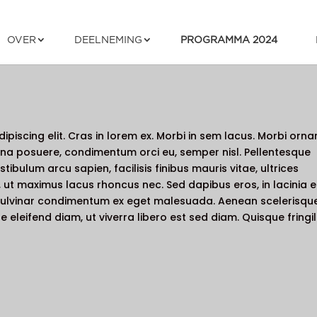
OVER
DEELNEMING
PROGRAMMA 2024
piscing elit. Cras in lorem ex. Morbi in sem lacus. Morbi orna
na posuere, condimentum orci eu, semper nisl. Pellentesque
estibulum arcu sapien, facilisis finibus mauris vitae, ultrices
em, ut maximus lacus rhoncus nec. Sed dapibus eros, in lacinia 
n pulvinar condimentum ex eget malesuada. Aenean scelerisque
 eleifend diam, ut viverra libero est sed diam. Quisque fringil