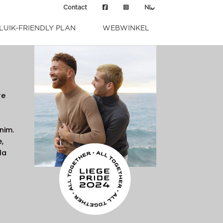
Contact
NL
LUIK-FRIENDLY PLAN
WEBWINKEL
re
enim.
,
la