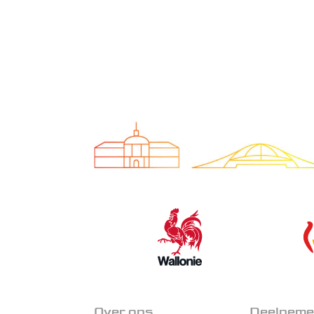
Over ons
Deelnem