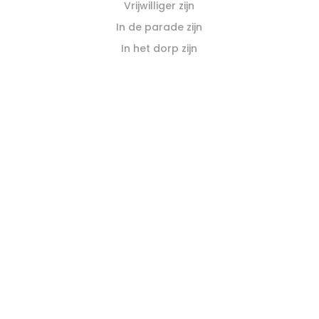
Vrijwilliger zijn
In de parade zijn
In het dorp zijn
Opstellen
Programma 2024
Praktische informatie
Luik-vriendelijk plan
Winkel op
Contact
Nieuwsbrief