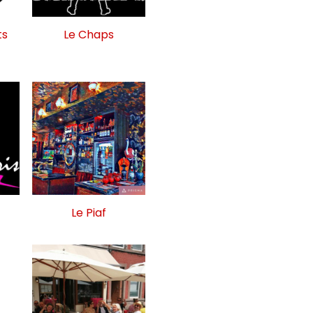
ts
Le Chaps
Le Piaf