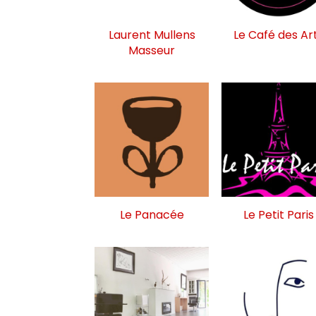
Laurent Mullens
Le Café des Ar
Masseur
Le Panacée
Le Petit Paris