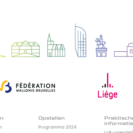
en
Opstellen
Praktisch
informati
jn
Programma 2024
Luik-vriendeli