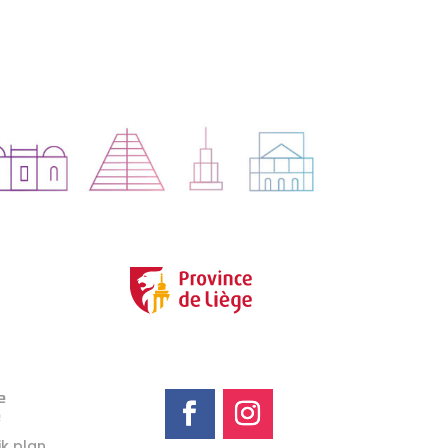
e
e
jk plan