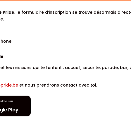
e Pride
, le formulaire d’inscription se trouve désormais direc
e.
éphone
le
 et les missions qui te tentent : accueil, sécurité, parade, ba
pride.be
et nous prendrons contact avec toi.
ible sur
le Play