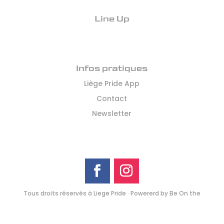
Line Up
Infos pratiques
Liège Pride App
Contact
Newsletter
Tous droits réservés à Liege Pride · Powererd by
Be On the
Web – agence web
· Graphic design :
Page UP
Politique de confidentialité
–
Mentions légales