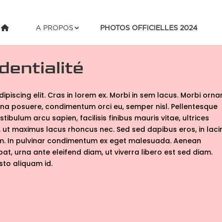
A PROPOS
PHOTOS OFFICIELLES 2024
dentialité
piscing elit. Cras in lorem ex. Morbi in sem lacus. Morbi orna
na posuere, condimentum orci eu, semper nisl. Pellentesque
estibulum arcu sapien, facilisis finibus mauris vitae, ultrices
em, ut maximus lacus rhoncus nec. Sed sed dapibus eros, in laci
ssim. In pulvinar condimentum ex eget malesuada. Aenean
pat, urna ante eleifend diam, ut viverra libero est sed diam.
justo aliquam id.