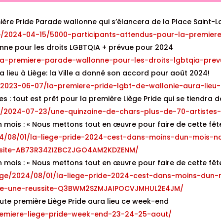
ère Pride Parade wallonne qui s’élancera de la Place Saint-La
le/2024-04-15/5000-participants-attendus-pour-la-premier
lonne pour les droits LGBTQIA + prévue pour 2024
e-la-premiere-parade-wallonne-pour-les-droits-lgbtqia-pre
a lieu à Liège: la Ville a donné son accord pour août 2024!
e/2023-06-07/la-premiere-pride-lgbt-de-wallonie-aura-lieu
es : tout est prêt pour la première Liège Pride qui se tiendra 
le/2024-07-23/une-quinzaine-de-chars-plus-de-70-artistes-
n mois : « Nous mettons tout en œuvre pour faire de cette fête
024/08/01/la-liege-pride-2024-cest-dans-moins-dun-mois-n
ussite-AB73R34ZIZBCZJGO4AM2KDZENM/
n mois : « Nous mettons tout en œuvre pour faire de cette fête
/liege/2024/08/01/la-liege-pride-2024-cest-dans-moins-du
site-une-reussite-Q3BWM2SZMJAIPOCVJMHUL2E4JM/
oute première Liège Pride aura lieu ce week-end
s/premiere-liege-pride-week-end-23-24-25-aout/