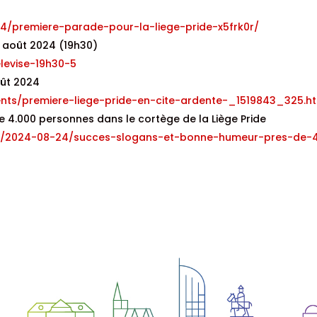
4/premiere-parade-pour-la-liege-pride-x5frk0r/
4 août 2024 (19h30)
elevise-19h30-5
oût 2024
ments/premiere-liege-pride-en-cite-ardente-_1519843_325.h
e 4.000 personnes dans le cortège de la Liège Pride
cle/2024-08-24/succes-slogans-et-bonne-humeur-pres-de-