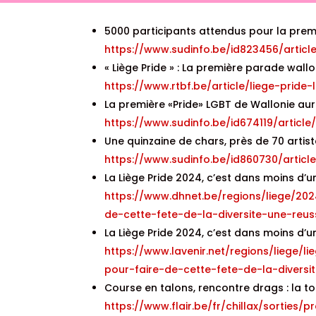
5000 participants attendus pour la premi
https://www.sudinfo.be/id823456/artic
« Liège Pride » : La première parade wal
https://www.rtbf.be/article/liege-prid
La première «Pride» LGBT de Wallonie aur
https://www.sudinfo.be/id674119/articl
Une quinzaine de chars, près de 70 artist
https://www.sudinfo.be/id860730/artic
La Liège Pride 2024, c’est dans moins d’u
https://www.dhnet.be/regions/liege/2
de-cette-fete-de-la-diversite-une-re
La Liège Pride 2024, c’est dans moins d’u
https://www.lavenir.net/regions/liege
pour-faire-de-cette-fete-de-la-diver
Course en talons, rencontre drags : la t
https://www.flair.be/fr/chillax/sortie