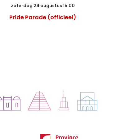
zaterdag 24 augustus 15:00
zaterd
Pride Parade (officieel)
After 