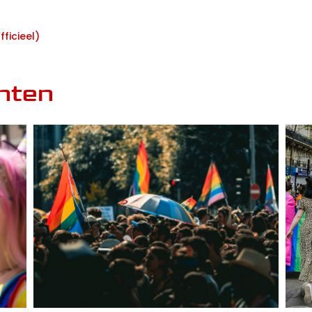
ficieel)
nten