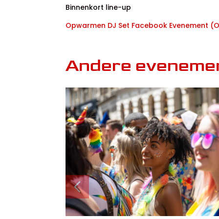
Binnenkort line-up
Opwarmen DJ Set Facebook Evenement (Of
Andere eveneme